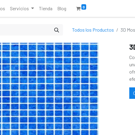
0
ros
Servicios
Tienda
Blog
Todos los Productos
3D Mos
3
Co
un
of
ef